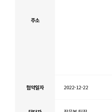
주소
2022-12-22
협약일자
장문봉 팀장
담당자