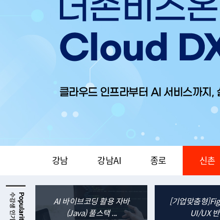
련
국가기간전략산업훈련
국가기간전략
07.30
0
평일
평일
강남
강남AI
종로
신촌
 서비스
AI 바이브코딩 활용 자바
[기업맞춤형]Fi
(Java) 풀스택 ...
UI/UX 반