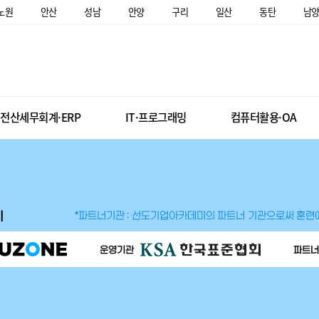
노원
안산
성남
안양
구리
일산
동탄
남
전산세무회계·ERP
IT·프로그래밍
컴퓨터활용·OA