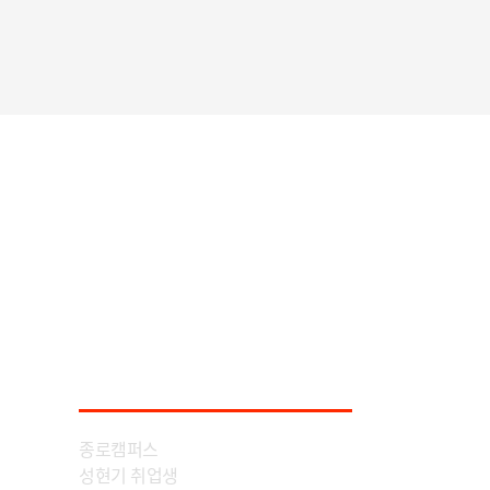
Interview with
employed people
취업생인터뷰
종로캠퍼스
성현기 취업생