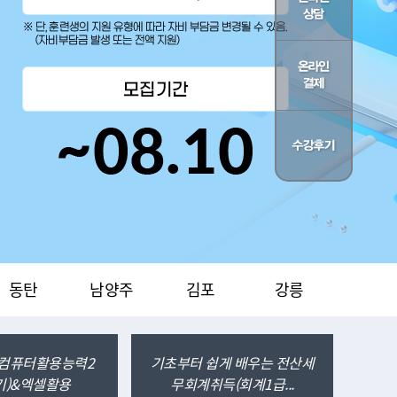
재직자
실업자
점문의"
"지점문의"
동탄
남양주
김포
강릉
] 컴퓨터활용능력2
기초부터 쉽게 배우는 전산세
(3
기)&엑셀활용
무회계취득(회계1급...