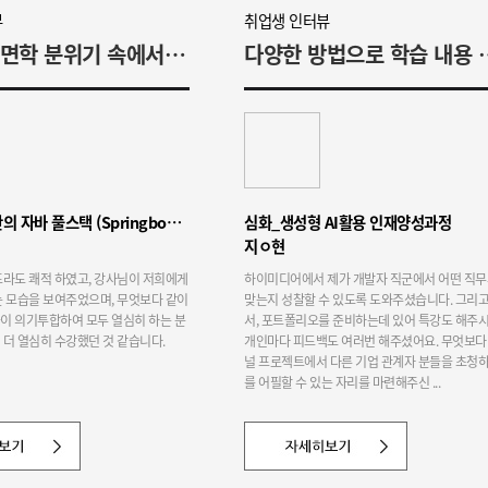
뷰
취업생 인터뷰
열정적인 면학 분위기 속에서 열심히 학습했습니다
다양한 방법으로 학습
클라우드 기반의 자바 풀스택 (Springboot, React, flutter) 개발자
심화_생성형 AI활용 인재양성과정
지ㅇ현
프라도 쾌적 하였고, 강사님이 저희에게
하이미디어에서 제가 개발자 직군에서 어떤 직무
는 모습을 보여주었으며, 무엇보다 같이
맞는지 성찰할 수 있도록 도와주셨습니다. 그리고
이 의기투합하여 모두 열심히 하는 분
서, 포트폴리오를 준비하는데 있어 특강도 해주시
더 열심히 수강했던 것 같습니다.
개인마다 피드백도 여러번 해주셨어요. 무엇보다
널 프로젝트에서 다른 기업 관계자 분들을 초청하
를 어필할 수 있는 자리를 마련해주신 ...