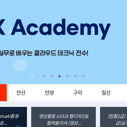
산업훈련
국가기간전략산업훈련
7.30
08.31
"지
평일
안산
안양
구리
일산
gmaAI활용
영상활용 UI/UX 웹디자인&
[컴활2급
응...
웹퍼블리셔 (생성...
급(실