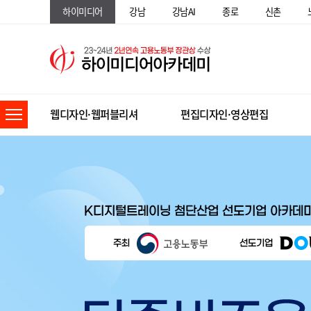
하이미디어
강남
강남AI
종로
신촌
웹디자인·웹퍼블리셔
편집디자인·영상편집